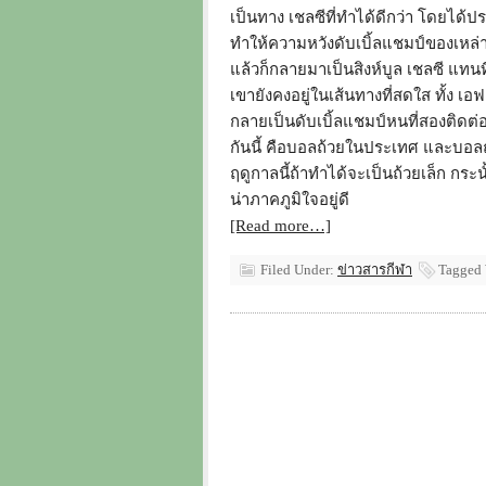
เป็นทาง เชลซีที่ทำได้ดีกว่า โดยได
ทำให้ความหวังดับเบิ้ลแชมป์ของเหล
แล้วก็กลายมาเป็นสิงห์บูล เชลซี แทน
เขายังคงอยู่ในเส้นทางที่สดใส ทั้ง เอฟ
กลายเป็นดับเบิ้ลแชมป์หนที่สองติดต่
กันนี้ คือบอลถ้วยในประเทศ และบอลถ้
ฤดูกาลนี้ถ้าทำได้จะเป็นถ้วยเล็ก กระน
น่าภาคภูมิใจอยู่ดี
[Read more…]
Filed Under:
ข่าวสารกีฬา
Tagged