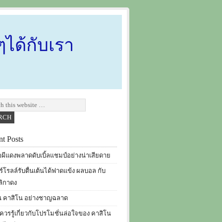
ๆได้กับเรา
t Posts
่อผีแดงพลาดดับเบิ้ลแชมป์อย่างน่าเสียดาย
์โรลล์รับตื่นเต้นได้ฟาดแข้ง ผลบอล กับ
ลิกาดง
่น คาสิโน อย่างชาญฉลาด
ควรรู้เกี่ยวกับโปรโมชั่นล่อใจของ คาสิโน