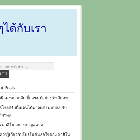
ๆได้กับเรา
t Posts
่อผีแดงพลาดดับเบิ้ลแชมป์อย่างน่าเสียดาย
์โรลล์รับตื่นเต้นได้ฟาดแข้ง ผลบอล กับ
ลิกาดง
่น คาสิโน อย่างชาญฉลาด
ควรรู้เกี่ยวกับโปรโมชั่นล่อใจของ คาสิโน